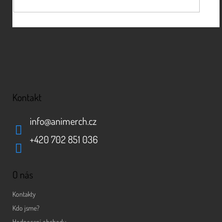
Kontakt
info
@
animerch.cz
+420 702 851 036
O nás
Kontakty
Kdo jsme?
Hodnocení obchodu