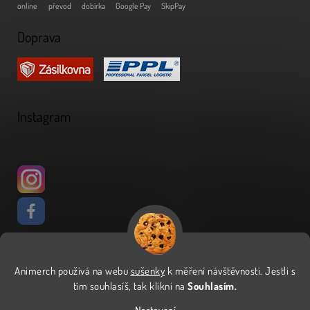
online
převod
dobírka
Google Pay
SkipPay
Doprava
Instagram
Animerch používá na webu
sušenky
k měření návštěvnosti
.
Jestli s
Vytvořil Shoptet
tím souhlasíš, tak klikni na
Souhlasím.