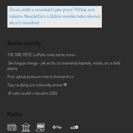
Chceš vědět o novinkách jako první? Přihlaš se k
našemu Newsletteru a žádná novinka nebo slevová
akce ti neunikne!
Anime novinky
THE ONE PIECE: Luffyho cesta začne znovu
Jak funguje manga - jak se čte, co znamenají kapitoly, svazky, arc a další
pojmy
Proč vybrat premium merch Animerch.cz
Tipy na dárky pro milovníky anime 💙
🎨 Letní soutěž s Harukim 2025
Platba