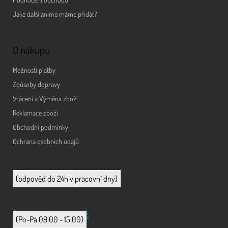
Jaké další anime máme přidat?
O nákupu
Možnosti platby
Způsoby dopravy
Vrácení a Výměna zboží
Reklamace zboží
Obchodní podmínky
Ochrana osobních údajů
info@animerch.cz
(odpověď do 24h v pracovní dny)
+420 702 851 036
(Po-Pá 09:00 - 15:00)