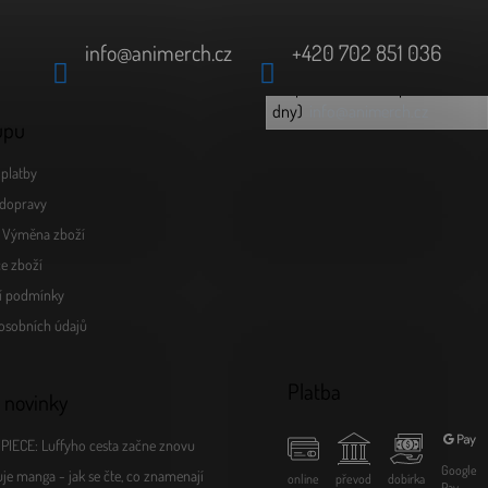
info
@
animerch.cz
+420 702 851 036
(odpověď do 24h v pracovní
info@animerch.cz
dny)
upu
platby
dopravy
a Výměna zboží
e zboží
í podmínky
osobních údajů
Platba
 novinky
PIECE: Luffyho cesta začne znovu
Google
je manga - jak se čte, co znamenají
online
převod
dobírka
Pay