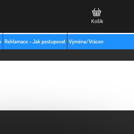
m
Reklamace - Jak postupovat
Výměna/Vrácení zboží
Hodno