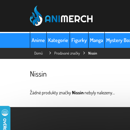
Přejít
na
obsah
Anime
Kategorie
Figurky
Manga
Mystery Bo
Domů
Prodávané značky
Nissin
Nissin
Žádné produkty značky
Nissin
nebyly nalezeny...
Z
á
p