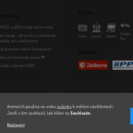
Platba
 novinky
PIECE: Luffyho cesta začne znovu
Google
je manga - jak se čte, co znamenají
online
převod
dobírka
Pay
 svazky, arc a další pojmy
rat premium merch Animerch.cz
Doprava
árky pro milovníky anime 💙
 soutěž s Harukim 2025
Animerch používá na webu
sušenky
k měření návštěvnosti
.
Jestli s tím souhlasíš, tak klikni na
Souhlasím.
Nastavení
avit nastavení cookies