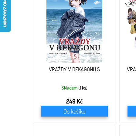
i
s
p
r
o
d
u
k
t
ů
VRAŽDY V DEKAGONU 5
VRA
Skladem
(1 ks)
249 Kč
Do košíku