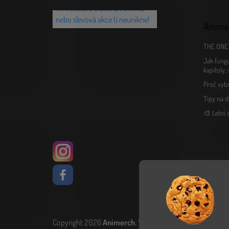
Newsletteru a žádná novinka
nebo slevová akce ti neunikne!
Anime
THE ONE 
Jak fungu
kapitoly,
Proč vyb
Tipy na d
🎨 Letní
Copyright 2026
Animerch
. Všechna práva vyhrazena.
Upr