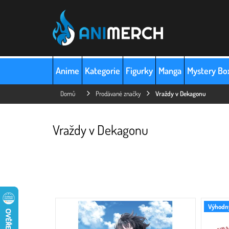
Přejít
na
obsah
Anime
Kategorie
Figurky
Manga
Mystery Bo
Domů
Prodávané značky
Vraždy v Dekagonu
Vraždy v Dekagonu
V
Výhodný
ý
p