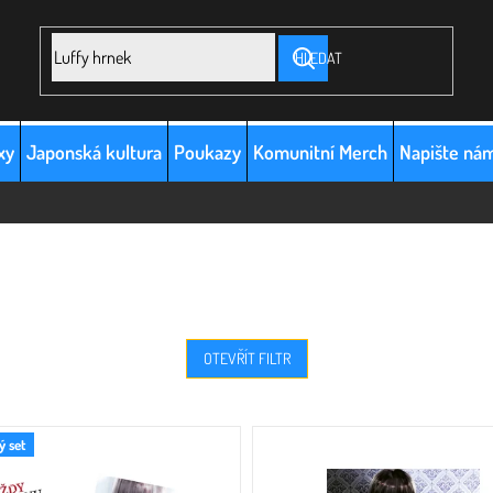
HLEDAT
xy
Japonská kultura
Poukazy
Komunitní Merch
Napište ná
OTEVŘÍT FILTR
 set