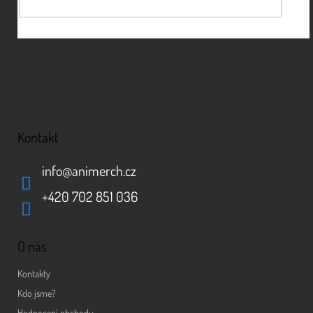
Kontakt
info
@
animerch.cz
+420 702 851 036
O nás
Kontakty
Kdo jsme?
Hodnocení obchodu