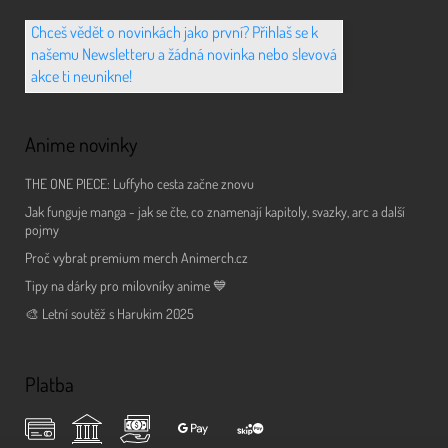
Chceš vědět o novinkách jako první? Přihlaš se k
našemu Newsletteru a žádná novinka nebo slevová
akce ti neunikne!
Anime novinky
THE ONE PIECE: Luffyho cesta začne znovu
Jak funguje manga - jak se čte, co znamenají kapitoly, svazky, arc a další
pojmy
Proč vybrat premium merch Animerch.cz
Tipy na dárky pro milovníky anime 💙
🎨 Letní soutěž s Harukim 2025
Platba