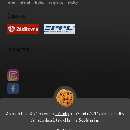
online
převod
dobírka
Google Pay
SkipPay
Doprava
Instagram
Animerch používá na webu
sušenky
k měření návštěvnosti
.
Jestli s
Vytvořil Shoptet
tím souhlasíš, tak klikni na
Souhlasím.