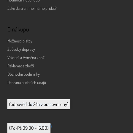
Jaké další anime máme přidat?
O nákupu
Možnosti platby
Způsoby dopravy
Vrácení a Výměna zboží
Reklamace zboží
Obchodní podmínky
Ochrana osobních údajů
info@animerch.cz
(odpověď do 24h v pracovní dny)
+420 702 851 036
(Po-Pá 09:00 - 15:00)