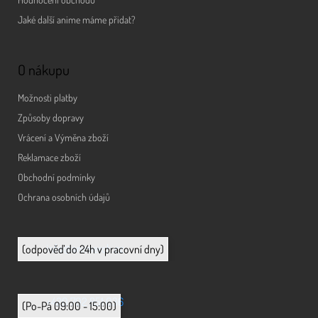
Jaké další anime máme přidat?
O nákupu
Možnosti platby
Způsoby dopravy
Vrácení a Výměna zboží
Reklamace zboží
Obchodní podmínky
Ochrana osobních údajů
info@animerch.cz
(odpověď do 24h v pracovní dny)
+420 702 851 036
(Po-Pá 09:00 - 15:00)