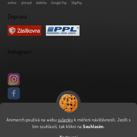
online
převod
dobírka
Google Pay
SkipPay
Doprava
Instagram
Animerch používá na webu
sušenky
k měření návštěvnosti
.
Jestli s
Vytvořil Shoptet
tím souhlasíš, tak klikni na
Souhlasím.