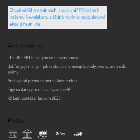
Chceš vědět o novinkách jako první? Přihlaš se k
našemu Newsletteru a žádná novinka nebo slevová
akce ti neunikne!
Anime novinky
THE ONE PIECE: Luffyho cesta začne znovu
Jak funguje manga - jak se čte, co znamenají kapitoly, svazky, arc a další
pojmy
Proč vybrat premium merch Animerch.cz
Tipy na dárky pro milovníky anime 💙
🎨 Letní soutěž s Harukim 2025
Platba