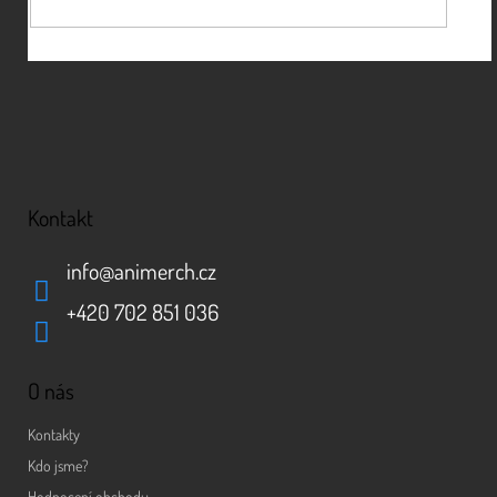
Kontakt
info
@
animerch.cz
+420 702 851 036
O nás
Kontakty
Kdo jsme?
Hodnocení obchodu