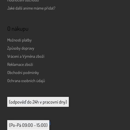
Jaké další anime máme přidat?
O nákupu
Možnosti platby
Způsoby dopravy
Vrácení a Výměna zboží
Reklamace zboží
Obchodní podmínky
Ochrana osobních údajů
info@animerch.cz
(odpověď do 24h v pracovní dny)
+420 702 851 036
(Po-Pá 09:00 - 15:00)