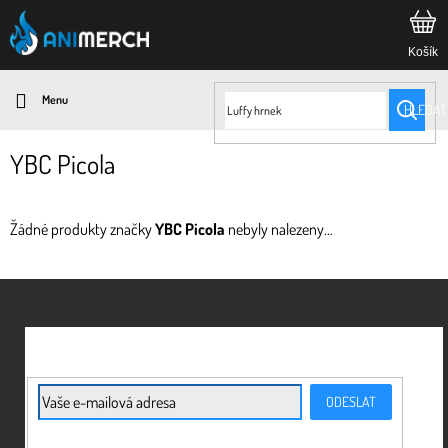
Přejít
na
obsah
HLEDAT
YBC Picola
Žádné produkty značky
YBC Picola
nebyly nalezeny...
Z
á
p
a
t
E-mail
ODESLAT
í
Vložením e-mailu souhlasíte s
podmínkami ochrany osobních údajů