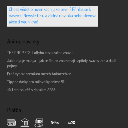
Chceš vědět o novinkách jako první? Přihlaš se k
našemu Newsletteru a žádná novinka nebo slevová
akce ti neunikne!
Anime novinky
THE ONE PIECE: Luffyho cesta začne znovu
Jak funguje manga - jak se čte, co znamenají kapitoly, svazky, arc a další
pojmy
Proč vybrat premium merch Animerch.cz
Tipy na dárky pro milovníky anime 💙
🎨 Letní soutěž s Harukim 2025
Platba