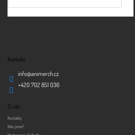
Kontakt
info
@
animerch.cz
+420 702 851 036
O nás
Kontakty
Kdo jsme?
Hodnocení obchodu