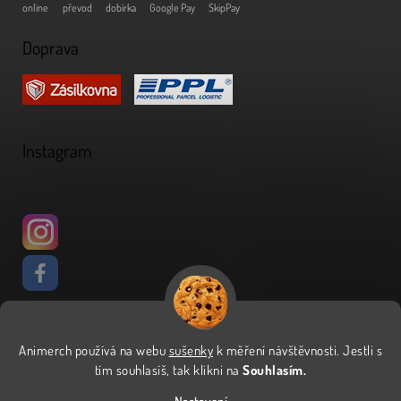
online
převod
dobírka
Google Pay
SkipPay
Doprava
Instagram
Animerch používá na webu
sušenky
k měření návštěvnosti
.
Jestli s
Vytvořil Shoptet
tím souhlasíš, tak klikni na
Souhlasím.