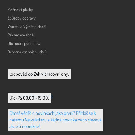
Možnosti platby
Způsoby dopravy
Vrácení a Výměna zboží
Reklamace zboží
Obchodní podmínky
Ochrana osobních údajů
info@animerch.cz
(odpověď do 24h v pracovní dny)
+420 702 851 036
(Po-Pá 09:00 - 15:00)
Chceš vědět o novinkách jako první? Přihlaš se k
našemu Newsletteru a žádná novinka nebo slevová
akce ti neunikne!