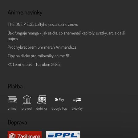
Anime novinky
THE ONE PIECE: Luffyho cesta začne znovu
Jak funguje manga - jak se čte, co znamenají kapitoly, svazky, arc a další
pojmy
Proč vybrat premium merch Animerch.cz
Tipy na dárky pro milovníky anime 💙
🎨 Letní soutěž s Harukim 2025
Platba
online
převod
dobírka
Google Pay
SkipPay
Doprava