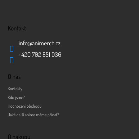
Kontakt
info
@
animerch.cz
+420 702 851 036
O nás
Kontakty
Kdo jsme?
Hodnocení obchodu
Jaké další anime máme přidat?
O nákupu